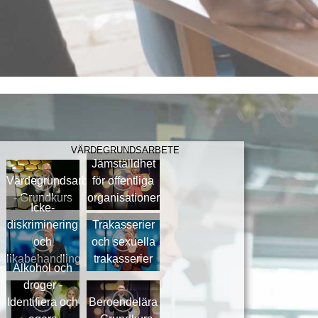
VÄRDEGRUNDSARBETE
Jämställdhet
Värdegrundsarbete
för offentliga
- Grundkurs
organisationer
Icke-
diskriminering
Trakasserier
och
och sexuella
likabehandling
trakasserier
Alkohol och
droger -
Identifiera och
Beroendelära