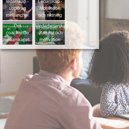
ledarskap -
Ledarskap -
uppdrag
Motivation
mellanchef
och riktning
Det
Medarbetarskap
coachande
- Ansvar och
ledarskapet
motivation