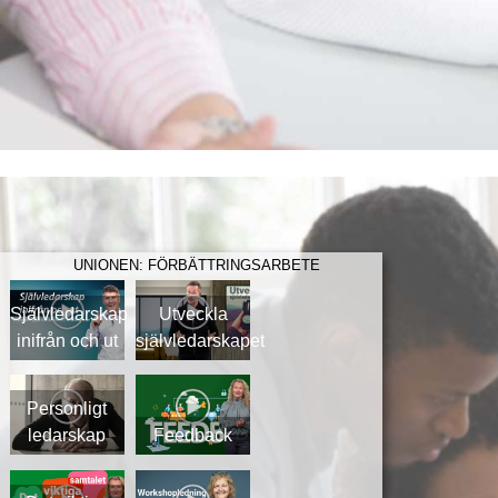
UNIONEN: FÖRBÄTTRINGSARBETE
Självledarskap
Utveckla
inifrån och ut
självledarskapet
Personligt
ledarskap
Feedback