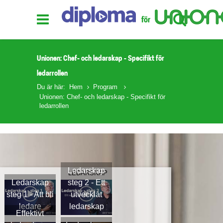
Unionen: Chef- och ledarskap - Specifikt för
ledarrollen
Du är här:
Hem
Program
Unionen: Chef- och ledarskap - Specifikt för
ledarrollen
Ledarskap
LEDARSKAP
Ledarskap
steg 2 - Ett
steg 1 - Att bli
utvecklat
ledare
ledarskap
Effektivt