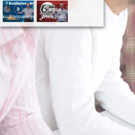
7
6 Sigma
kvalitetsverktyg
White Belt