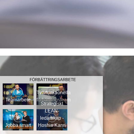
FÖRBÄTTRINGSARBETE
Tvärfunktionella
Teamarbete
förbättringsteam
Strategiskt
LEAN-
ledarskap -
Jobba smart
Hoshin Kanri