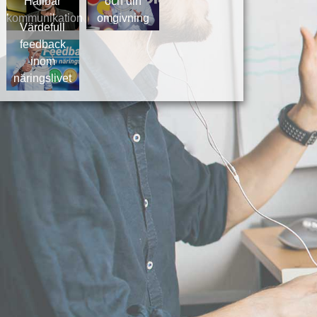
Hållbar
och din
kommunikation
omgivning
Värdefull
feedback
inom
näringslivet