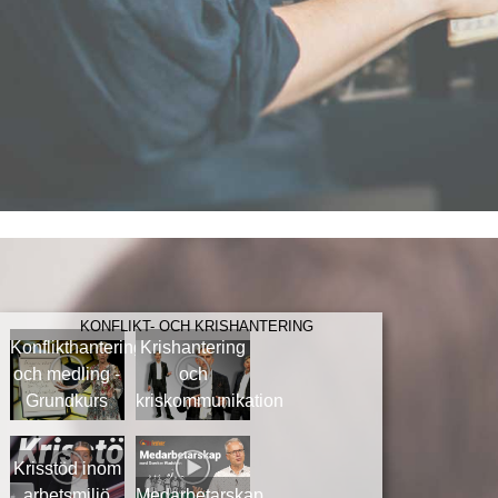
KONFLIKT- OCH KRISHANTERING
Konflikthantering
Krishantering
och medling -
och
Grundkurs
kriskommunikation
Krisstöd inom
arbetsmiljö
Medarbetarskap